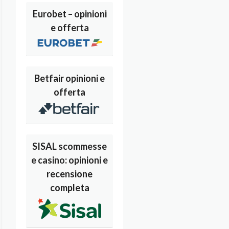
Eurobet – opinioni
e offerta
Betfair opinioni e
offerta
SISAL scommesse
e casino: opinioni e
recensione
completa