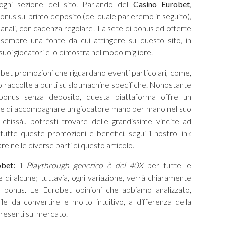
 ogni sezione del sito. Parlando del
Casino Eurobet
,
onus sul primo deposito (del quale parleremo in seguito),
anali, con cadenza regolare! La sete di bonus ed offerte
empre una fonte da cui attingere su questo sito, in
suoi giocatori e lo dimostra nel modo migliore.
obet promozioni che riguardano eventi particolari, come,
o raccolte a punti su slotmachine specifiche. Nonostante
bonus senza deposito, questa piattaforma offre un
ne di accompagnare un giocatore mano per mano nel suo
chissà.. potresti trovare delle grandissime vincite ad
tutte queste promozioni e benefici, segui il nostro link
re nelle diverse parti di questo articolo.
bet:
il
Playthrough generico è del 40X
per tutte le
 di alcune; tuttavia, ogni variazione, verrà chiaramente
el bonus. Le Eurobet opinioni che abbiamo analizzato,
le da convertire e molto intuitivo, a differenza della
resenti sul mercato.