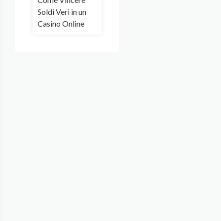
Soldi Veri in un
Casino Online