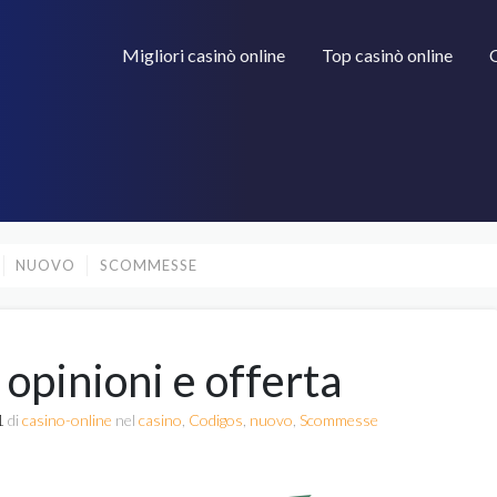
Migliori casinò online
Top casinò online
NUOVO
SCOMMESSE
 opinioni e offerta
1
di
casino-online
nel
casino
,
Codigos
,
nuovo
,
Scommesse