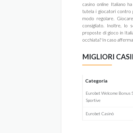
casino online Italiano h
tutela i giocatori contr
modo regolare. Giocar
consigliato. Inoltre, l
proposte di gioco in Ital
occhiata? In caso affermat
MIGLIORI CAS
Categoria
Eurobet Welcome Bonus
Sportive
Eurobet Casinò