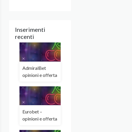
Inserimenti
recenti
AdmiralBet
opinioni e offerta
Eurobet –
opinioni e offerta