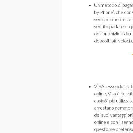
Un metodo di pagame
by Phone”, che conse
semplicemente con i
sentito parlare di 
opzioni migliori da u
depositi più veloci e
VISA: essendo stata l
online, Visa è rius
casinò” più utilizza
arrestano nemmeno d
dei suoi vantaggi pr
online e con il senno
questo, se preferisc