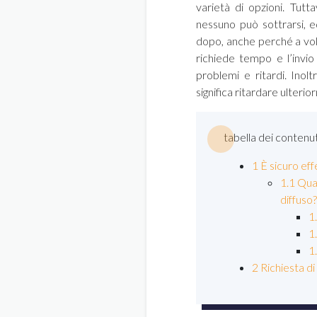
varietà di opzioni. Tutt
nessuno può sottrarsi, e
dopo, anche perché a vol
richiede tempo e l’invio
problemi e ritardi. Inolt
significa ritardare ulterio
tabella dei contenu
1 È sicuro eff
1.1 Qua
diffuso?
1
1
1
2 Richiesta di