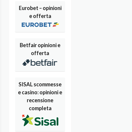
Eurobet – opinioni
e offerta
Betfair opinioni e
offerta
SISAL scommesse
e casino: opinioni e
recensione
completa