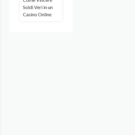
Soldi Veri in un
Casino Online