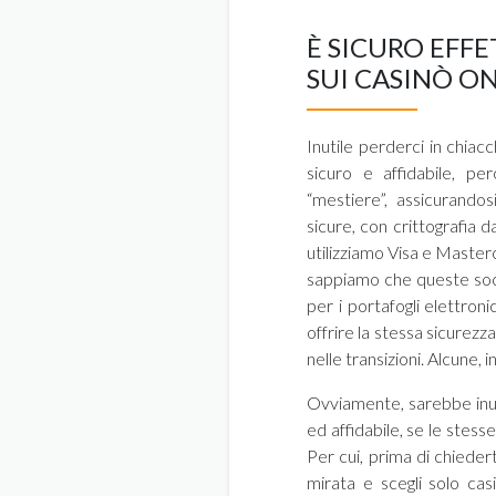
È SICURO EFF
SUI CASINÒ O
Inutile perderci in chia
sicuro e affidabile, p
“mestiere”, assicurandosi
sicure, con crittografia d
utilizziamo Visa e Master
sappiamo che queste socie
per i portafogli elettronic
offrire la stessa sicurezz
nelle transizioni. Alcune, i
Ovviamente, sarebbe inut
ed affidabile, se le stess
Per cui, prima di chieder
mirata e scegli solo casi