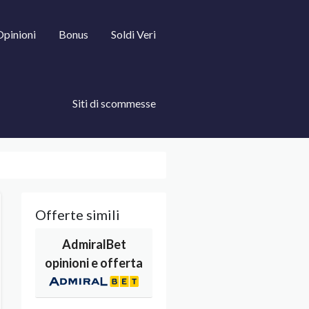
Opinioni
Bonus
Soldi Veri
Siti di scommesse
Offerte simili
AdmiralBet
opinioni e offerta