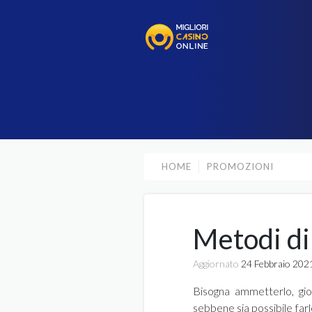
HOME
PROMOZIONI
Metodi di
Aggiornato
24 Febbraio 202
Bisogna ammetterlo, gio
sebbene sia possibile farl