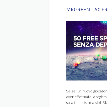
MRGREEN – 50 FR
Se sei un nuovo giocator
aver effettuato la regist
sulla famosissima slot S