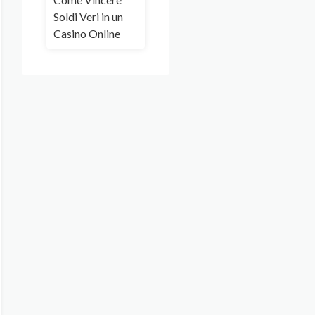
Soldi Veri in un
Casino Online