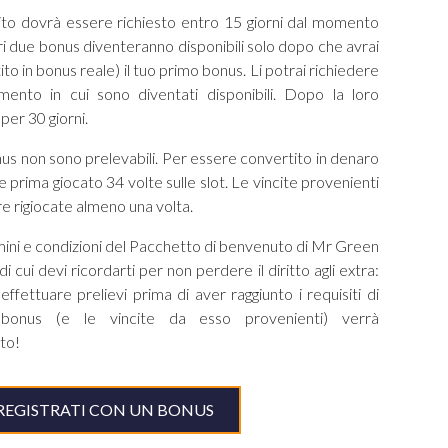
ito dovrà essere richiesto entro 15 giorni dal momento
ltri due bonus diventeranno disponibili solo dopo che avrai
o in bonus reale) il tuo primo bonus. Li potrai richiedere
ento in cui sono diventati disponibili. Dopo la loro
per 30 giorni.
onus non sono prelevabili. Per essere convertito in denaro
 prima giocato 34 volte sulle slot. Le vincite provenienti
e rigiocate almeno una volta.
mini e condizioni del Pacchetto di benvenuto di Mr Green
 cui devi ricordarti per non perdere il diritto agli extra:
fettuare prelievi prima di aver raggiunto i requisiti di
l bonus (e le vincite da esso provenienti) verrà
to!
REGISTRATI CON UN BONUS