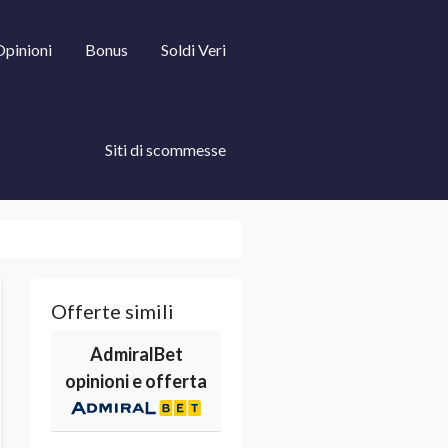
Opinioni
Bonus
Soldi Veri
Siti di scommesse
Offerte simili
AdmiralBet
opinioni e offerta