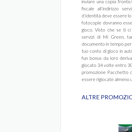
inviare una copia fronte
fiscale all’indirizzo s
d’identità deve essere lo 
fotocopie dovranno esser
gioco. Visto che se ti c
servizi di Mi Green, ta
documento in tempo per no
tuo conto di gioco in aut
fun bonus da loro deriv
giocato 34 volte entro 30
promozione Pacchetto di
essere rigiocate almeno u
ALTRE PROMOZI