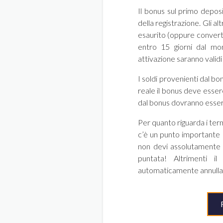
Il bonus sul primo depos
della registrazione. Gli a
esaurito (oppure convertit
entro 15 giorni dal mom
attivazione saranno validi 
I soldi provenienti dal b
reale il bonus deve essere
dal bonus dovranno esser
Per quanto riguarda i ter
c’è un punto importante di
non devi assolutamente ef
puntata! Altrimenti i
automaticamente annulla