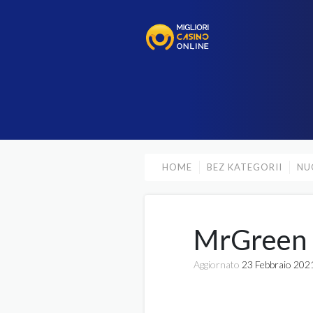
HOME
BEZ KATEGORII
NU
MrGreen –
Aggiornato
23 Febbraio 202